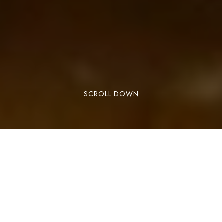
SCROLL DOWN
Lorem ipsum dolor sit amet, consectetuer
adipiscing elit. Aenean commodo ligula eget
dolor. Aenean massa. Cum sociis natoque
penatibus et magnis dis parturient montes,
nascetur ridiculus mus. Donec quam felis,